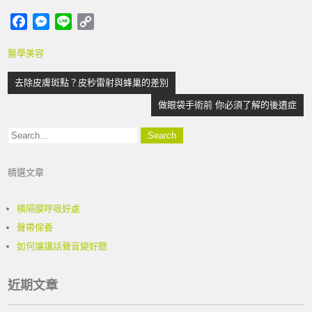
F
M
L
C
a
e
i
o
醫學美容
c
s
n
p
e
s
e
y
文
去除皮膚斑點？皮秒雷射與蜂巢的差別
b
e
L
章
o
n
i
做眼袋手術前 你必須了解的後遺症
導
o
g
n
k
e
k
覽
r
精選文章
橫隔膜呼吸好處
聲帶保養
如何讓講話聲音變好聽
近期文章