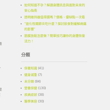
如何知道不孕？解讀身體訊息與面對未來的
安心指南
透明維持器值得選嗎？價格、優缺點一次看
“退化性關節炎吃什麼？探討飲食對緩解病痛
的影響”
筋膜放鬆怎麼做？簡單技巧讓你的身體恢復
活力！
瘡
分類
久
保養知識
(41)
健身減重
(7)
未分類
(84)
營養保健
(130)
是
原
疾病症狀
(38)
醫學美容
(30)