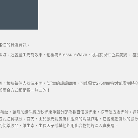
定價的具體資訊。
。這會產生光刻效果，也稱為PressureWave，可用於良性色素病變、 痤
。根據每個人狀況不同，部ˇ童的護膚問題，可能需要2-5個療程才能看到持
和癒合方式都是獨一無二的！
件來逆轉皺紋，該附加組件將皮秒光束重新分配為數百個微光束，從而使皮膚光滑。這
方式逆轉皺紋。首先，由於激光對皮膚和組織的消融作用，它會驅動劇烈的膠
而使藥妝品、維生素、生長因子或其他外用化合物能夠深入真皮層。