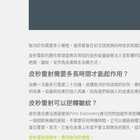
取決於你需要多少療程。通常都會在初次諮詢預約時收到有關
皮秒雷射的運作原理是將非常短的皮秒能量脈衝注入受影響的區域
疤痕、皺紋，並作為皮膚再生治療方式。
皮秒雷射需要多長時間才能起作用？
治療一次最多只需要二十分鐘，具體取決於你諮詢的診所、療程
的效果。但最終結果仍因人而異，因為我們每個人的皮膚反應
皮秒雷射可以逆轉皺紋？
皮秒激光療法透過使用Pico Discovery激光的附加組
一個相對無痛的過程，不需要任何停機時間。它可以通過兩種
蛋白重塑。其次，它會在皮膚上形成不會立即閉合的微孔，從
皮秒雷射諮詢中！費用取決於療程！