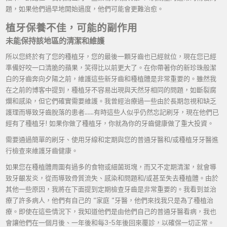
題，如果他們過早地開始過度，他們可能會更難治愈。
植牙保養不佳，可能的副作用
未能保持該地區的清潔和維護
所以您終於有了您的種植牙，您的最後一顆牙齒也已經就位，現在您已經
準備好咬一口清脆的蘋果，笑得比以前更大了。在你帶著你的新珍珠般潔
白的牙齒奔向夕陽之前，維護這些新牙齒和種植體是非常重要的。雖然我
在之前的博客中提到，種植牙不容易出現與天然牙相同的問題，如斷裂腐
爛和感染，但它們確實需要維護。我曾經治療過一些由於長期忽視和缺乏
護理而導致牙齒脫落的患者……有時這些人似乎仍然忘記刷牙，現在他們已
經有了種植牙! 如果你做了種植牙，你就為你的牙齒健康做了重大投資。
需要通過簡單的刷牙、使用牙線和定期與您的普通牙醫和/或種植牙牙醫進
行檢查來維護牙齒健康。
如果您在種植體周圍有過多的食物或細菌斑塊，而又不定期清潔，就會導
致牙齦发炎，從而導致骨質流失、感染和問題和/或甚至失去種植體。由於
其他一些原因，我將在下面提到定期檢查牙齒是非常重要的。我看到並治
療了許多病人，他們有自己的 “家庭 “牙醫，他們來找我只是為了種植治
療。即使在這些情況下，我知道他們是由他們自己的普通牙醫看病，我也
會讓他們在一個月後、一年後和每3-5年後回來覆診，以確保一切正常。