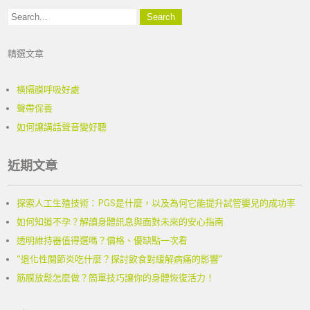
導
o
g
n
k
e
k
覽
r
精選文章
橫隔膜呼吸好處
聲帶保養
如何讓講話聲音變好聽
近期文章
探索人工生殖技術：PGS是什麼，以及為何它能提升試管嬰兒的成功率
如何知道不孕？解讀身體訊息與面對未來的安心指南
透明維持器值得選嗎？價格、優缺點一次看
“退化性關節炎吃什麼？探討飲食對緩解病痛的影響”
筋膜放鬆怎麼做？簡單技巧讓你的身體恢復活力！