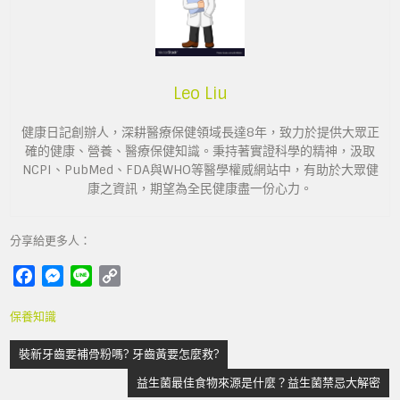
Leo Liu
健康日記創辦人，深耕醫療保健領域長達8年，致力於提供大眾正
確的健康、營養、醫療保健知識。秉持著實證科學的精神，汲取
NCPI、PubMed、FDA與WHO等醫學權威網站中，有助於大眾健
康之資訊，期望為全民健康盡一份心力。
分享給更多人：
F
M
L
C
a
e
i
o
保養知識
c
s
n
p
e
s
e
y
文
裝新牙齒要補骨粉嗎? 牙齒黃要怎麼救?
b
e
L
章
o
n
i
益生菌最佳食物來源是什麼？益生菌禁忌大解密