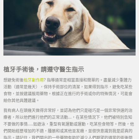
植牙手術後，請遵守醫生指示
想避免術後
植牙副作用
? 指導通常是相當直接和簡單的。盡量減少重體力
活動（通常是幾天），保持手術部位的清潔，如果得到指示，避免吃某些
食物，並按建議服用藥物。根據正在進行的手術或你的特殊情況，可能會
給你其他具體建議。
我有病人在頭幾天做得非常好，並認為他們只是碰巧是一個非常快速的治
療者，所以他們進行他們的正常活動….，在某些情況下，他們被特別告知
不要做的事情……如遊泳，重型有氧運動或運動，吃某些食物等。然後，他
們開始經歷增加的不適，腫脹和或其他並发癥，並很快意識到我是認真的
指示。請記住，我們開出的一些藥物有助於減少人們期望的通常的術後問